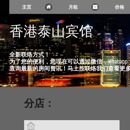
主页
月租
价格


香港泰山宾馆
全新联络方式！
为了您的便利，您现在可以透过微信，Whatsapp，Viber
查询最新的房间资讯！马上按联络我们查看更
分店：
